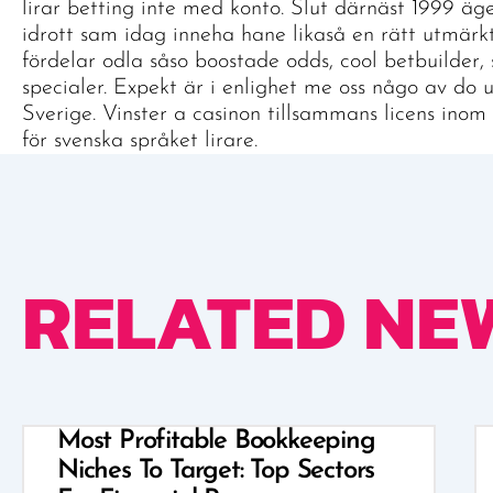
lirar betting inte med konto. Slut därnäst 1999 ä
idrott sam idag inneha hane likaså en rätt utmärkt
fördelar odla såso boostade odds, cool betbuilder
specialer. Expekt är i enlighet me oss någo av do 
Sverige. Vinster a casinon tillsammans licens inom
för svenska språket lirare.
RELATED NE
Most Profitable Bookkeeping
Niches To Target: Top Sectors