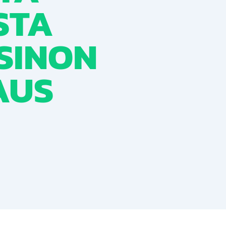
STA
SINON
AUS