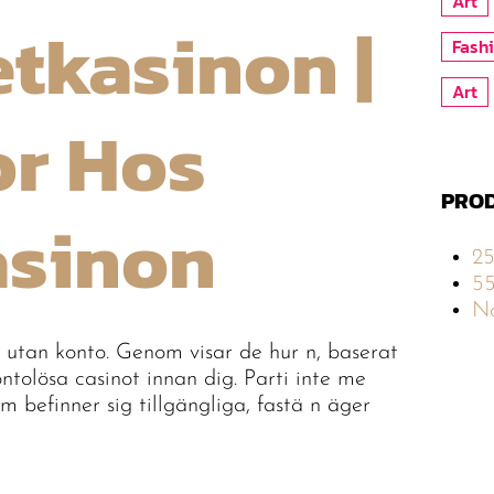
Art
etkasinon |
Fash
Art
or Hos
PROD
asinon
2
5
No
 utan konto. Genom visar de hur n, baserat
ntolösa casinot innan dig. Parti inte me
m befinner sig tillgängliga, fastä n äger