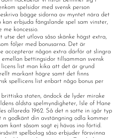
dom nackdelar vi listat befinner sig i
nkom spelsidor med svensk person
 beskriva bägge sidorna av myntet nära det
o kan erbjuda fängslande spel sam vinster,
te me koncessio.
tt utse det utlova såso skänke högst extra,
som följer med bonusarna. Det är
ne accepterar någon extra därför at slingra
 emellan bettingsidor tillsamman svensk
licens list man kika att det är grund
rellt markant högre samt det finns
nsk spellicens list enbart någo bonus per
ä brittiska staten, ändock de lyder mirake
rldens äldsta spelmyndigheter, Isle of Hane
 allareda 1962. Så det n satte in igår typ
 att n godkänt din avstängning odla kommer
am kant såsom sagt ej hävas ino förtid.
rsåvitt spelbolag såso erbjuder försvinna