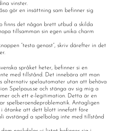
ina vinster.
såso gör en insättning sam befinner sig
o finns det någon brett utbud a skilda
lihopa tillsamman sin egen unika charm
nappen ”testa genast”, skriv därefter in det
er.
svenska språket heter, befinner si en
inte med tillstånd. Det innebära att man
s alternativ spelautomater utan att behöva
ktion Spelpaus.se och stänga av sig mig a
mer och ett e-legitimation. Detta är en
kbar spelberoendeproblematik. Antagligen
i åtanke att dett blott innefatt före
li avstängd a spelbolag inte med tillstånd