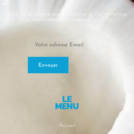
Recevez en priorité nos promotions et des
invitations
à la dégustation des nouveaux Sik’O Fwi
E
m
a
i
l
Envoyer
*
LE
MENU
Accueil