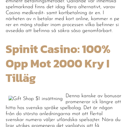
eminent betalningsmetoder. Gällande vår inhemska
spelmarknad finns det idag flera alternativt, varav
Casino medkredit- samt kortbetalning är en. I
närheten av n betalar med kort online, kommer n pe
rer en mäng stadier inom processen vilka befinner si
avsedda att befinna så säkra såso genomförbart.
Spinit Casino: 100%
Opp Mot 2000 Kry I
Tilläg
Denna kanske av bonusar
promenerar ick längre att
hitta hos svenska språke spelbolag. Det är någon
från do största anledningarna mot att flertal
svenskar numera väljer utländska spelsajter. Nära du
lirar utrikes promenera det vanligtvis att få