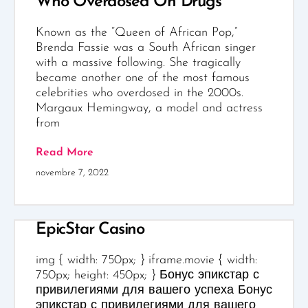
Who Overdosed On Drugs
Known as the “Queen of African Pop,”
Brenda Fassie was a South African singer
with a massive following. She tragically
became another one of the most famous
celebrities who overdosed in the 2000s.
Margaux Hemingway, a model and actress
from
Read More
novembre 7, 2022
EpicStar Casino
img { width: 750px; } iframe.movie { width:
750px; height: 450px; } Бонус эпикстар с
привилегиями для вашего успеха Бонус
эпикстар с привилегиями для вашего