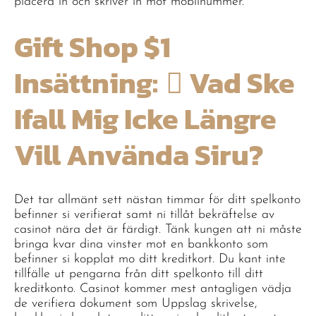
placera in och skriver in mot mobilnummer.
Gift Shop $1
Insättning: ⃣ Vad Ske
Ifall Mig Icke Längre
Vill Använda Siru?
Det tar allmänt sett nästan timmar för ditt spelkonto
befinner si verifierat samt ni tillåt bekräftelse av
casinot nära det är färdigt. Tänk kungen att ni måste
bringa kvar dina vinster mot en bankkonto som
befinner si kopplat mo ditt kreditkort. Du kant inte
tillfälle ut pengarna från ditt spelkonto till ditt
kreditkonto. Casinot kommer mest antagligen vädja
de verifiera dokument som Uppslag skrivelse,