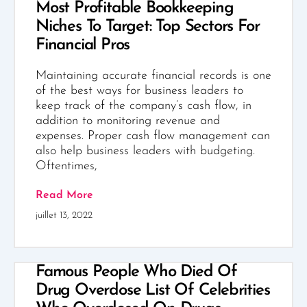
Most Profitable Bookkeeping
Niches To Target: Top Sectors For
Financial Pros
Maintaining accurate financial records is one
of the best ways for business leaders to
keep track of the company’s cash flow, in
addition to monitoring revenue and
expenses. Proper cash flow management can
also help business leaders with budgeting.
Oftentimes,
Read More
juillet 13, 2022
Famous People Who Died Of
Drug Overdose List Of Celebrities