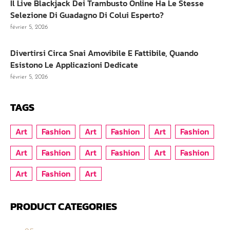
Il Live Blackjack Dei Trambusto Online Ha Le Stesse
Selezione Di Guadagno Di Colui Esperto?
février 5, 2026
Divertirsi Circa Snai Amovibile E Fattibile, Quando
Esistono Le Applicazioni Dedicate
février 5, 2026
TAGS
Art
Fashion
Art
Fashion
Art
Fashion
Art
Fashion
Art
Fashion
Art
Fashion
Art
Fashion
Art
PRODUCT CATEGORIES