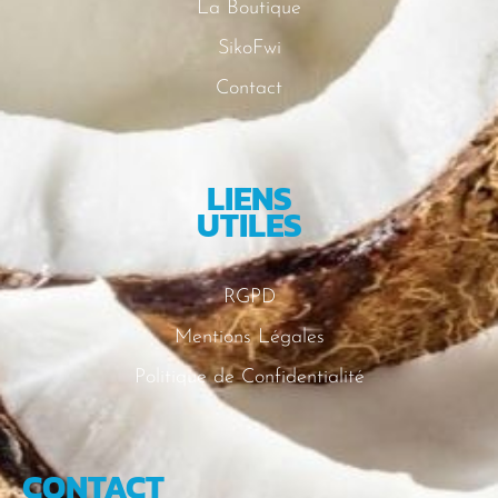
La Boutique
SikoFwi
Contact
LIENS
UTILES
RGPD
Mentions Légales
Politique de Confidentialité
CONTACT