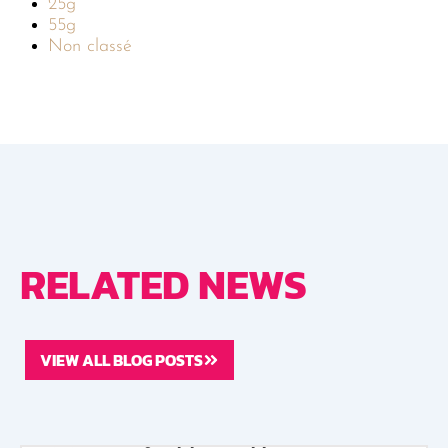
25g
55g
Non classé
RELATED NEWS
VIEW ALL BLOG POSTS