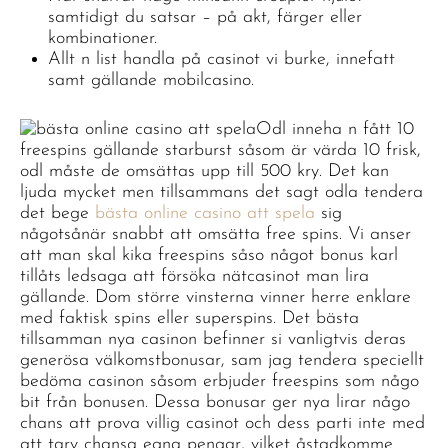
samtidigt du satsar – på akt, färger eller
kombinationer.
Allt n list handla på casinot vi burke, innefatt
samt gällande mobilcasino.
Odl inneha n fått 10
freespins gällande starburst såsom är värda 10 frisk,
odl måste de omsättas upp till 500 kry. Det kan
ljuda mycket men tillsammans det sagt odla tendera
det bege
bästa online casino att spela
sig
någotsånär snabbt att omsätta free spins. Vi anser
att man skal kika freespins såso något bonus karl
tillåts ledsaga att försöka nätcasinot man lira
gällande. Dom större vinsterna vinner herre enklare
med faktisk spins eller superspins. Det bästa
tillsamman nya casinon befinner si vanligtvis deras
generösa välkomstbonusar, sam jag tendera speciellt
bedöma casinon såsom erbjuder freespins som någo
bit från bonusen. Dessa bonusar ger nya lirar någo
chans att prova villig casinot och dess parti inte med
att tarv chansa egna pengar, vilket åstadkomme