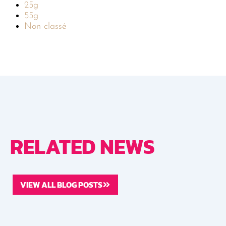
25g
55g
Non classé
RELATED NEWS
VIEW ALL BLOG POSTS