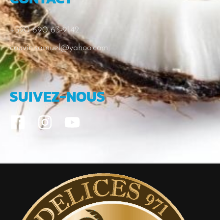
+590 690 63-9142
couvin.samuel@yahoo.com
SUIVEZ-NOUS