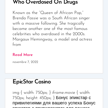
Who Overdosed On Drugs
Known as the “Queen of African Pop,”
Brenda Fassie was a South African singer
with a massive following. She tragically
became another one of the most famous
celebrities who overdosed in the 2000s.
Margaux Hemingway, a model and actress
from
Read More
novembre 7, 2022
EpicStar Casino
img { width: 750px; } iframe.movie { width:
750px; height: 450px; } Бонус эпикстар с
привилегиями для вашего успеха Бонус