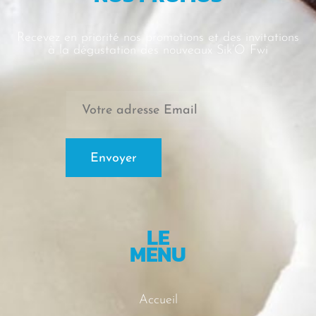
Recevez en priorité nos promotions et des
invitations
à la dégustation des nouveaux Sik’O Fwi
E
m
a
i
l
Envoyer
*
LE
MENU
Accueil