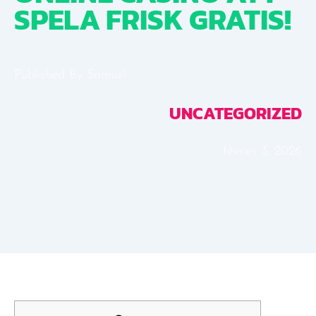
SPELA FRISK GRATIS!
Published By
Samuel
UNCATEGORIZED
février 3, 2026