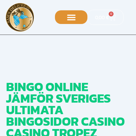
0
0,00
€
BINGO ONLINE
JÄMFÖR SVERIGES
ULTIMATA
BINGOSIDOR CASINO
CASINO TROPEZ