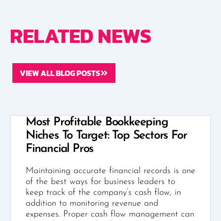
RELATED NEWS
VIEW ALL BLOG POSTS
Most Profitable Bookkeeping
Niches To Target: Top Sectors For
Financial Pros
Maintaining accurate financial records is one
of the best ways for business leaders to
keep track of the company’s cash flow, in
addition to monitoring revenue and
expenses. Proper cash flow management can