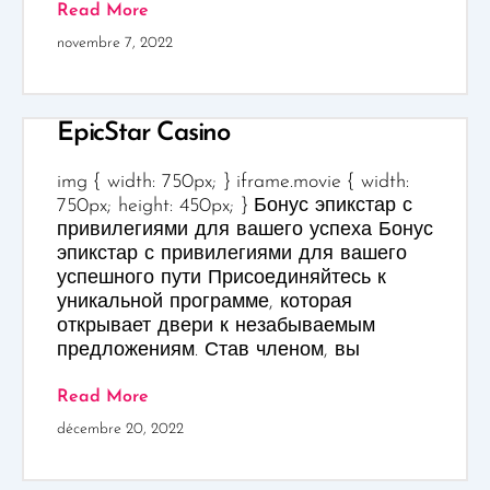
Read More
novembre 7, 2022
EpicStar Casino
img { width: 750px; } iframe.movie { width:
750px; height: 450px; } Бонус эпикстар с
привилегиями для вашего успеха Бонус
эпикстар с привилегиями для вашего
успешного пути Присоединяйтесь к
уникальной программе, которая
открывает двери к незабываемым
предложениям. Став членом, вы
Read More
décembre 20, 2022