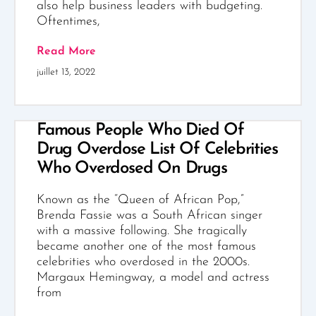
also help business leaders with budgeting.
Oftentimes,
Read More
juillet 13, 2022
Famous People Who Died Of
Drug Overdose List Of Celebrities
Who Overdosed On Drugs
Known as the “Queen of African Pop,”
Brenda Fassie was a South African singer
with a massive following. She tragically
became another one of the most famous
celebrities who overdosed in the 2000s.
Margaux Hemingway, a model and actress
from