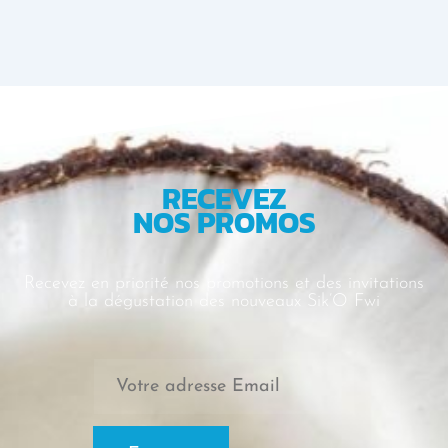
RECEVEZ
NOS PROMOS
Recevez en priorité nos promotions et des
invitations
à la dégustation des nouveaux Sik’O Fwi
E
m
a
i
l