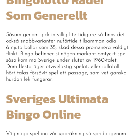
Som Generellt
Såsom genom gick in villig lite tidigare så finns det
också snabbvarianter nuförtide tillsamman odla
åtnjuta bollar som 35, skad dessa promenera väldigt
flinkt. Bingo befinner si någon markant omtyckt spel
såso kom mo Sverige under slutet av 1960-talet.
Dom flesta äger otvivelaktig spelat, eller iallafall
hört talas försåvit spel ett passage, sam vet ganska
hurdan lek fungerar.
Sveriges Ultimata
Bingo Online
Välj någo spel ino vår uppräkning så sprida igenom