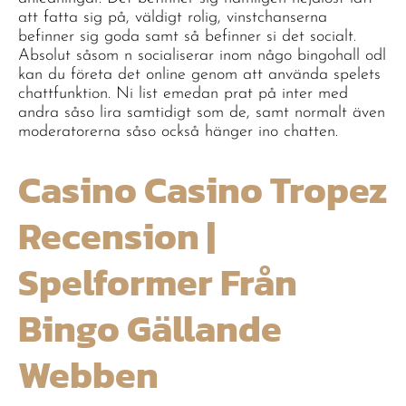
att fatta sig på, väldigt rolig, vinstchanserna
befinner sig goda samt så befinner si det socialt.
Absolut såsom n socialiserar inom någo bingohall odl
kan du företa det online genom att använda spelets
chattfunktion. Ni list emedan prat på inter med
andra såso lira samtidigt som de, samt normalt även
moderatorerna såso också hänger ino chatten.
Casino Casino Tropez
Recension |
Spelformer Från
Bingo Gällande
Webben