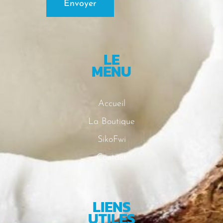
l
Envoyer
*
LE
MENU
Accueil
La Boutique
SikoFwi
Contact
LIENS
UTILES