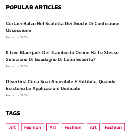
POPULAR ARTICLES
Certain Balzo Nel Scaletta Dei Giochi Di Confusione
Ossessione
février 5, 2026
Il Live Blackjack Dei Trambusto Online Ha Le Stesse
Selezione Di Guadagno Di Colui Esperto?
février 5, 2026
Divertirsi Circa Snai Amovibile E Fattibile, Quando
Esistono Le Applicazioni Dedicate
février 5, 2026
TAGS
Art
Fashion
Art
Fashion
Art
Fashion