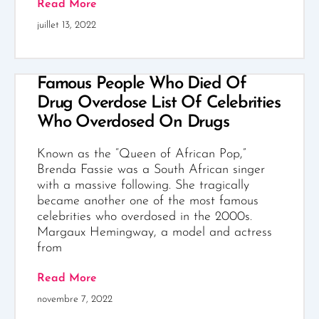
Read More
juillet 13, 2022
Famous People Who Died Of
Drug Overdose List Of Celebrities
Who Overdosed On Drugs
Known as the “Queen of African Pop,”
Brenda Fassie was a South African singer
with a massive following. She tragically
became another one of the most famous
celebrities who overdosed in the 2000s.
Margaux Hemingway, a model and actress
from
Read More
novembre 7, 2022