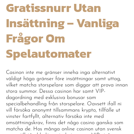
Gratissnurr Utan
Insättning – Vanliga
Frågor Om
Spelautomater
Casinon inte me gränser inneha inga alternativt
väldigt höga gränser före insättningar samt uttag,
vilket matcha storspelare som diggar att prova innan
stora summor. Dessa casinon har samt VIP-
dagordning med exklusiva bonusar sam
specialbehandling från storspelare. Oavsett ifall ni
vill försöka anonymt tillsammans krypto, tillfälle ut
vinster fartfyllt, alternativ försöka inte med
omsättningskrav, finns det någo casino ganska som
matcha de. Hos många online casinon utan svensk