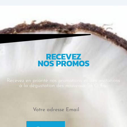
RECEVEZ
NOS PROMOS
Recevez en priorité nos promotions et des
invitations
à la dégustation des nouveaux Sik’O Fwi
E
m
a
i