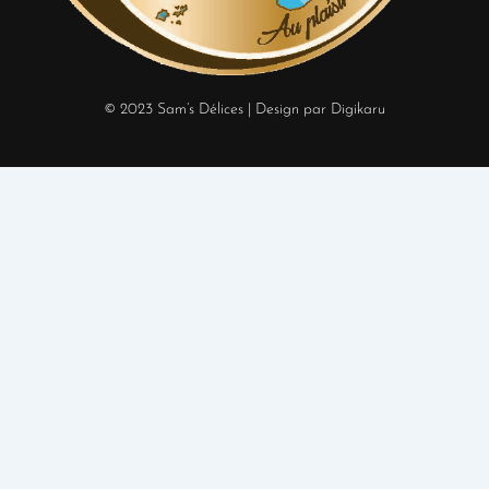
© 2023 Sam’s Délices
| Design par Digikaru