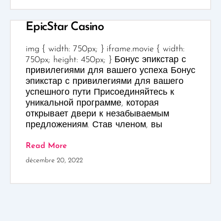
EpicStar Casino
img { width: 750px; } iframe.movie { width:
750px; height: 450px; } Бонус эпикстар с
привилегиями для вашего успеха Бонус
эпикстар с привилегиями для вашего
успешного пути Присоединяйтесь к
уникальной программе, которая
открывает двери к незабываемым
предложениям. Став членом, вы
Read More
décembre 20, 2022