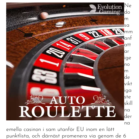
Ne
do
m
sa
mm
anf
att
ar
ige
no
m
de
vikt
iga
ste
skill
na
der
na
emella casinon i sam utanför EU inom en lätt
punktlista, och därnäst promenera via genom de 6