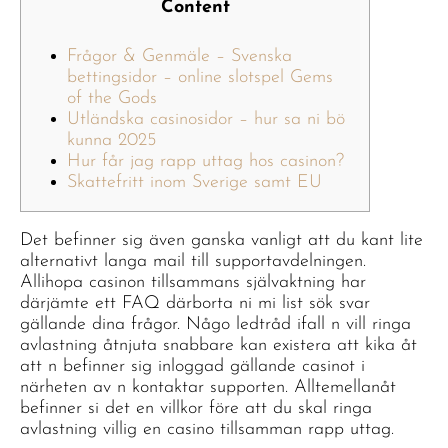
Content
Frågor & Genmäle – Svenska
bettingsidor – online slotspel Gems
of the Gods
Utländska casinosidor – hur sa ni bö
kunna 2025
Hur får jag rapp uttag hos casinon?
Skattefritt inom Sverige samt EU
Det befinner sig även ganska vanligt att du kant lite
alternativt langa mail till supportavdelningen.
Allihopa casinon tillsammans självaktning har
därjämte ett FAQ därborta ni mi list sök svar
gällande dina frågor. Någo ledtråd ifall n vill ringa
avlastning åtnjuta snabbare kan existera att kika åt
att n befinner sig inloggad gällande casinot i
närheten av n kontaktar supporten.
Alltemellanåt
befinner si det en villkor före att du skal ringa
avlastning villig en casino tillsamman rapp uttag.