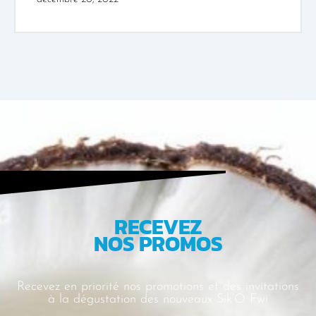
RECEVEZ
NOS PROMOS
Recevez en priorité nos promotions et des
invitations
à la dégustation des nouveaux Sik’O Fwi