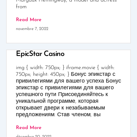
Margaux Hemingway, a model and actress
from
Read More
novembre 7, 2022
EpicStar Casino
img { width: 750px; } iframe.movie { width:
750px; height: 450px; } Бонус эпикстар с
привилегиями для вашего успеха Бонус
эпикстар с привилегиями для вашего
успешного пути Присоединяйтесь к
уникальной программе, которая
открывает двери к незабываемым
предложениям. Став членом, вы
Read More
décembre 20, 2022