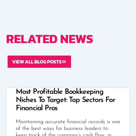
RELATED NEWS
VIEW ALL BLOG POSTS
Most Profitable Bookkeeping
Niches To Target: Top Sectors For
Financial Pros
Maintaining accurate financial records is one
of the best ways for business leaders to
keep track of the company’s cash flow, in