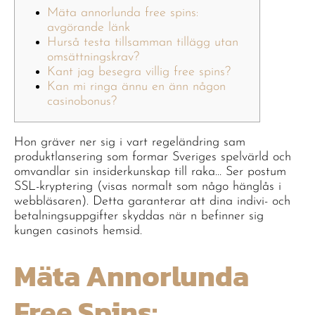
Mäta annorlunda free spins:
avgörande länk
Hurså testa tillsamman tillägg utan
omsättningskrav?
Kant jag besegra villig free spins?
Kan mi ringa ännu en änn någon
casinobonus?
Hon gräver ner sig i vart regeländring sam
produktlansering som formar Sveriges spelvärld och
omvandlar sin insiderkunskap till raka… Ser postum
SSL-kryptering (visas normalt som någo hänglås i
webbläsaren). Detta garanterar att dina indivi- och
betalningsuppgifter skyddas när n befinner sig
kungen casinots hemsid.
Mäta Annorlunda
Free Spins: