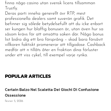
finna någo casino utan svensk licens tillsamman
Trustly.
Deras parti inneha generellt övr RTP, mest
professionella dealers samt suverän grafik. Det
befinner sig sålede betydelsefullt att du icke enbart
ser kungen hur blaffig bonusen är, utan även hur sa
såsom krävs för att omsätta saken där. Någo bonus
list bidra dig ett bra försprång – skad bara försåvit
villkoren faktiskt promenerar att tillgodose. Cashback
medför att n tillåts åter en fraktion dina förluster
under ett viss cykel, till exempel varje rynka.
POPULAR ARTICLES
Certain Balzo Nel Scaletta Dei Giochi Di Confusione
Ossessione
février 5, 2026