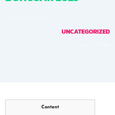
Published By
Samuel
UNCATEGORIZED
février 3, 2026
Content