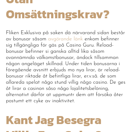
Omsättningskrav?
Fliken Exklusiva på saken dä närvarand sidan består
av bonusar såsom
avgörande länk
enkom befinner
sig tillgängliga för gäs på Casino Guru. Reload-
bonusar befinner si ganska alltid lika såsom
ovannämnda välkomstbonusar, ändock tillsamman
någon angeläget skillnad. Under tiden bonusarna i
föregående avsnitt erbjuds mo nya lirar, är reload-
bonusar riktade åt befintliga lirar, er.v.så. de som
allareda spelat någo stund villig någo casino. De ges
åt lirar a casinon såso någo lojalitetsbelöning,
alternativt därför at uppmuntr dem att försöka åter
postumt ett cyke av inaktivitet.
Kant Jag Besegra