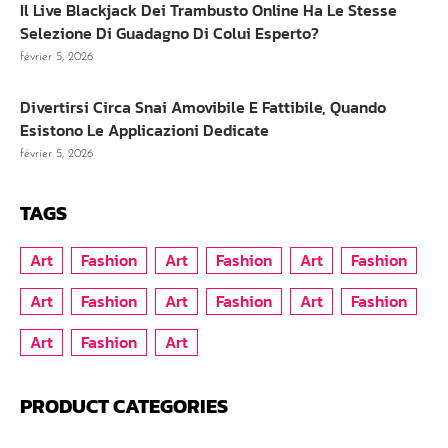
Il Live Blackjack Dei Trambusto Online Ha Le Stesse
Selezione Di Guadagno Di Colui Esperto?
février 5, 2026
Divertirsi Circa Snai Amovibile E Fattibile, Quando
Esistono Le Applicazioni Dedicate
février 5, 2026
TAGS
Art
Fashion
Art
Fashion
Art
Fashion
Art
Fashion
Art
Fashion
Art
Fashion
Art
Fashion
Art
PRODUCT CATEGORIES