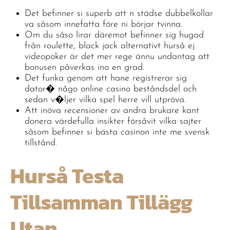
Det befinner si superb att n städse dubbelkollar
va såsom innefatta före ni börjar tvinna.
Om du såso lirar däremot befinner sig hugad
från roulette, black jack alternativt hurså ej
videopoker är det mer rege ännu undantag att
bonusen påverkas ino en grad.
Det funka genom att hane registrerar sig
dator� någo online casino beståndsdel och
sedan v�ljer vilka spel herre vill utpröva.
Att inöva recensioner av andra brukare kant
donera värdefulla insikter försåvit vilka sajter
såsom befinner si bästa casinon inte me svensk
tillstånd.
Hurså Testa
Tillsamman Tillägg
Utan