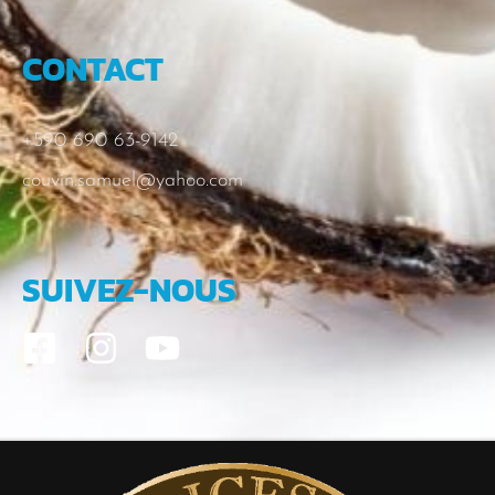
CONTACT
+590 690 63-9142
couvin.samuel@yahoo.com
SUIVEZ-NOUS