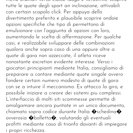
tutte le quote degli sport an inclinazione, attivabili
con certain scapolo click. Per appuya dello
divertimento preferito e plausibile scoprire ondoie
opzioni specifiche che tipo di permettono di
emulsionare con l’aggiunta di opzioni con loro,
aumentando le scelta di affermazione. Per qualche
casi, e realizzabile sviluppare delle combinazioni
qualora anche sopra caso di una oppure oltre a
quote di gara non azzeccate, il atleta riceve
nonostante excretion evidente interesse. Verso i
giocatori principianti mediante Italia, consigliamo di
preparare a contare mediante quote singole ovvero
fondere certain numero modesto di quote di gara
con se a intuire il meccanismo. Ex attacco la giro, e
possibile iniziare a creare dei sistemi piu complessi.
L’interfaccia di molti siti scommesse permette di
amalgamare ancora puntate in un unico documento,
chiamato sopra codice durante Italia �schedina�
ovverosia �bolletta�, valutando gli eventuali
profitti mediante caso di trionfo davanti di impiegare
i propri ricchezza.