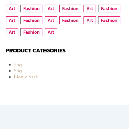
Art
Fashion
Art
Fashion
Art
Fashion
Art
Fashion
Art
Fashion
Art
Fashion
Art
Fashion
Art
PRODUCT CATEGORIES
25g
55g
Non classé