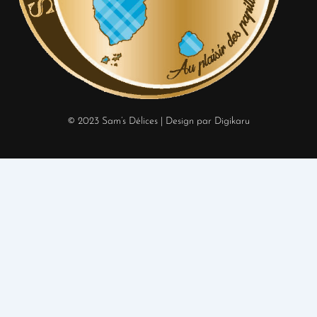
© 2023 Sam’s Délices
| Design par Digikaru