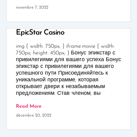
novembre 7, 2022
EpicStar Casino
img { width: 750px; } iframe.movie { width:
750px; height: 450px; } Бонус эпикстар с
привилегиями для вашего успеха Бонус
эпикстар с привилегиями для вашего
успешного пути Присоединяйтесь к
уникальной программе, которая
открывает двери к незабываемым
предложениям. Став членом, вы
Read More
décembre 20, 2022