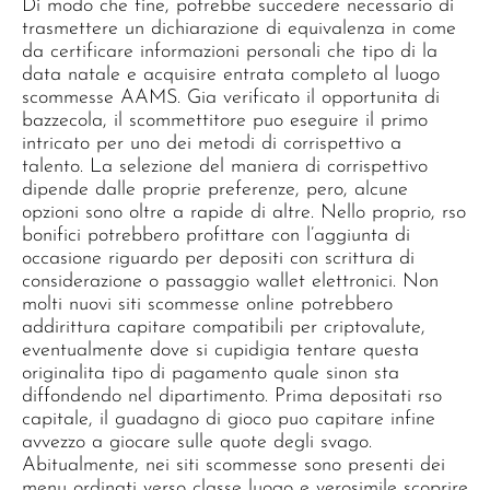
Di modo che fine, potrebbe succedere necessario di
trasmettere un dichiarazione di equivalenza in come
da certificare informazioni personali che tipo di la
data natale e acquisire entrata completo al luogo
scommesse AAMS. Gia verificato il opportunita di
bazzecola, il scommettitore puo eseguire il primo
intricato per uno dei metodi di corrispettivo a
talento. La selezione del maniera di corrispettivo
dipende dalle proprie preferenze, pero, alcune
opzioni sono oltre a rapide di altre. Nello proprio, rso
bonifici potrebbero profittare con l’aggiunta di
occasione riguardo per depositi con scrittura di
considerazione o passaggio wallet elettronici. Non
molti nuovi siti scommesse online potrebbero
addirittura capitare compatibili per criptovalute,
eventualmente dove si cupidigia tentare questa
originalita tipo di pagamento quale sinon sta
diffondendo nel dipartimento. Prima depositati rso
capitale, il guadagno di gioco puo capitare infine
avvezzo a giocare sulle quote degli svago.
Abitualmente, nei siti scommesse sono presenti dei
menu ordinati verso classe luogo e verosimile scoprire