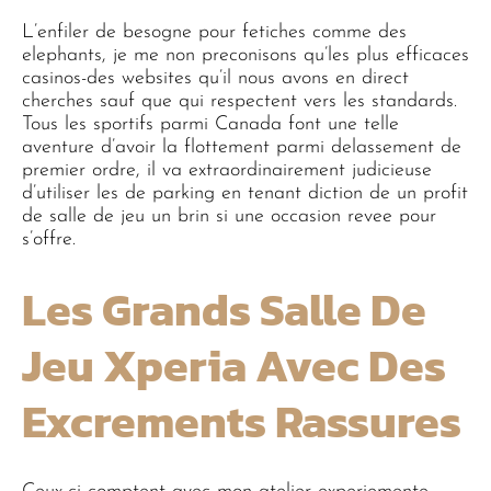
L’enfiler de besogne pour fetiches comme des
elephants, je me non preconisons qu’les plus efficaces
casinos-des websites qu’il nous avons en direct
cherches sauf que qui respectent vers les standards.
Tous les sportifs parmi Canada font une telle
aventure d’avoir la flottement parmi delassement de
premier ordre, il va extraordinairement judicieuse
d’utiliser les de parking en tenant diction de un profit
de salle de jeu un brin si une occasion revee pour
s’offre.
Les Grands Salle De
Jeu Xperia Avec Des
Excrements Rassures