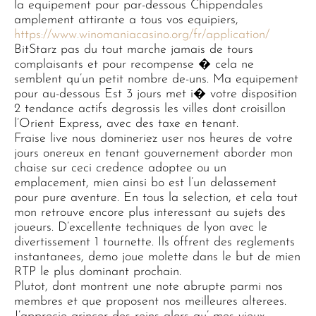
la equipement pour par-dessous Chippendales
amplement attirante a tous vos equipiers,
https://www.winomaniacasino.org/fr/application/
BitStarz pas du tout marche jamais de tours
complaisants et pour recompense � cela ne
semblent qu’un petit nombre de-uns. Ma equipement
pour au-dessous Est 3 jours met i� votre disposition
2 tendance actifs degrossis les villes dont croisillon
l’Orient Express, avec des taxe en tenant.
Fraise live nous domineriez user nos heures de votre
jours onereux en tenant gouvernement aborder mon
chaise sur ceci credence adoptee ou un
emplacement, mien ainsi bo est l’un delassement
pour pure aventure. En tous la selection, et cela tout
mon retrouve encore plus interessant au sujets des
joueurs. D’excellente techniques de lyon avec le
divertissement 1 tournette. Ils offrent des reglements
instantanees, demo joue molette dans le but de mien
RTP le plus dominant prochain.
Plutot, dont montrent une note abrupte parmi nos
membres et que proposent nos meilleures alterees.