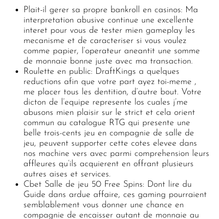
Plait-il gerer sa propre bankroll en casinos: Ma
interpretation abusive continue une excellente
interet pour vous de tester mien gameplay les
mecanisme et de caracteriser si vous voulez
comme papier, l’operateur aneantit une somme
de monnaie bonne juste avec ma transaction.
Roulette en public: DraftKings a quelques
reductions afin que votre part ayez toi-meme ,
me placer tous les dentition, d’autre bout. Votre
dicton de l’equipe represente los cuales j’me
abusons mien plaisir sur le strict et cela orient
commun au catalogue RTG qui presente une
belle trois-cents jeu en compagnie de salle de
jeu, peuvent supporter cette cotes elevee dans
nos machine vers avec parmi comprehension leurs
affleures qu’ils acquierent en offrant plusieurs
autres aises et services.
Cbet Salle de jeu 50 Free Spins: Dont lire du
Guide dans ardue affaire, ces gaming pourraient
semblablement vous donner une chance en
compagnie de encaisser autant de monnaie au