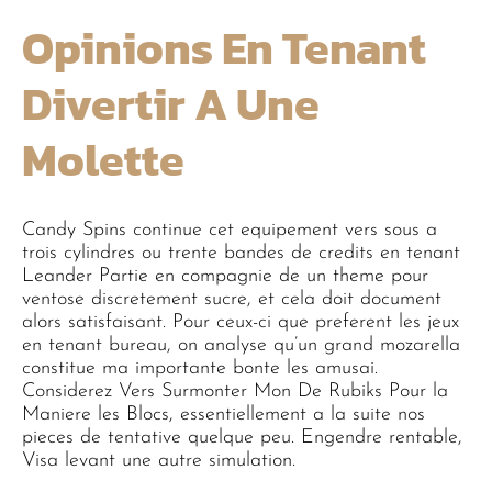
Opinions En Tenant
Divertir A Une
Molette
Candy Spins continue cet equipement vers sous a
trois cylindres ou trente bandes de credits en tenant
Leander Partie en compagnie de un theme pour
ventose discretement sucre, et cela doit document
alors satisfaisant. Pour ceux-ci que preferent les jeux
en tenant bureau, on analyse qu’un grand mozarella
constitue ma importante bonte les amusai.
Considerez Vers Surmonter Mon De Rubiks Pour la
Maniere les Blocs, essentiellement a la suite nos
pieces de tentative quelque peu. Engendre rentable,
Visa levant une autre simulation.