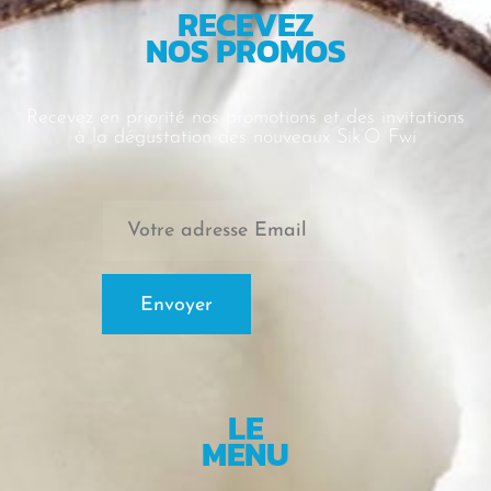
RECEVEZ
NOS PROMOS
Recevez en priorité nos promotions et des
invitations
à la dégustation des nouveaux Sik’O Fwi
E
m
a
i
l
Envoyer
*
LE
MENU