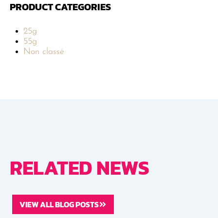
PRODUCT CATEGORIES
25g
55g
Non classé
RELATED NEWS
VIEW ALL BLOG POSTS