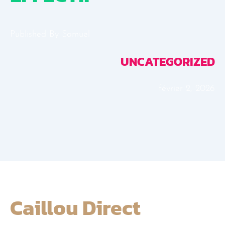
Published By
Samuel
UNCATEGORIZED
février 2, 2026
Caillou Direct