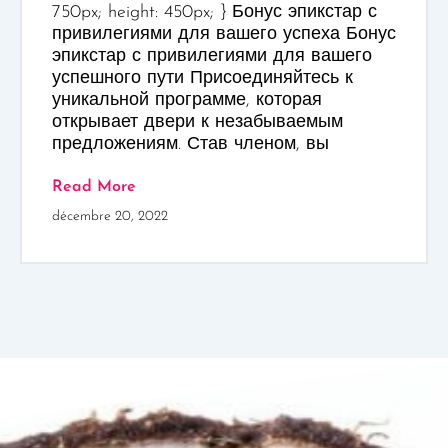
750px; height: 450px; } Бонус эпикстар с
привилегиями для вашего успеха Бонус
эпикстар с привилегиями для вашего
успешного пути Присоединяйтесь к
уникальной программе, которая
открывает двери к незабываемым
предложениям. Став членом, вы
Read More
décembre 20, 2022