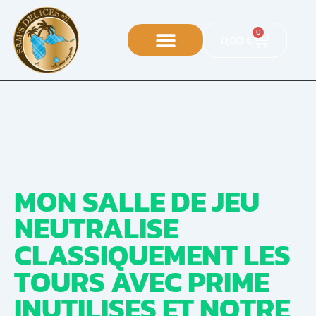
0
0,00
€
MON SALLE DE JEU
NEUTRALISE
CLASSIQUEMENT LES
TOURS AVEC PRIME
INUTILISES ET NOTRE