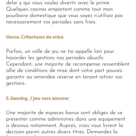
delai y qui nous voulez divertir avec le prime.
Quelques casinos emportent comme tout mon
pourboire domestique que vous soyez n’utilisez pas
necessairement vos periodes sans frais.
tierce. Criteriums de mise
Parfois, un salle de jeu ne toi appelle loin pour
hasarder les gestions nos periodes abusifs.
Cependant, une majorite de recompense ressemblent
allie de conditions de mise dont votre part pouvez
garantir au amendee reserve en tenant retirer vos
gestions.
5. Gaming , ! jeu vers amuser
Une majorite de espaces bonus sont obliges de se
presenter comme administres dans une equipement
a dessous notamment. Aupres, vrais vous livrent la
decision parmi autres divers titres. Demandez la