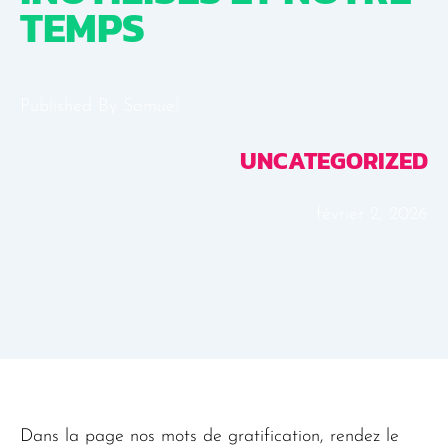
TEMPS
Published By
Samuel
UNCATEGORIZED
février 2, 2026
Dans la page nos mots de gratification, rendez le