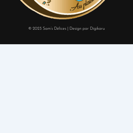
© 2023 Sam’s Délices
| Design par Digikaru