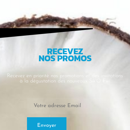
RECEVEZ
NOS PROMOS
Recevez en priorité nos promotions et des
invitations
à la dégustation des nouveaux Sik’O Fwi
E
m
a
i
l
Envoyer
*