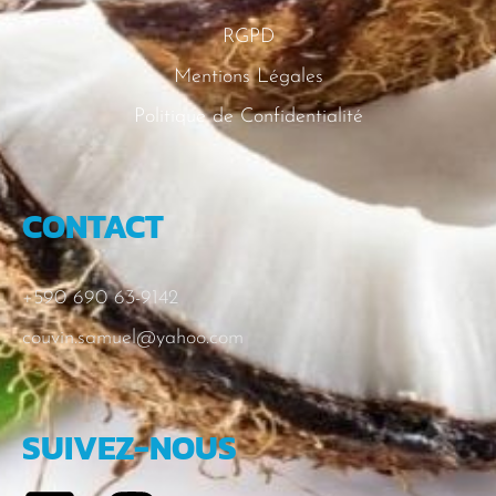
RGPD
Mentions Légales
Politique de Confidentialité
CONTACT
+590 690 63-9142
couvin.samuel@yahoo.com
SUIVEZ-NOUS