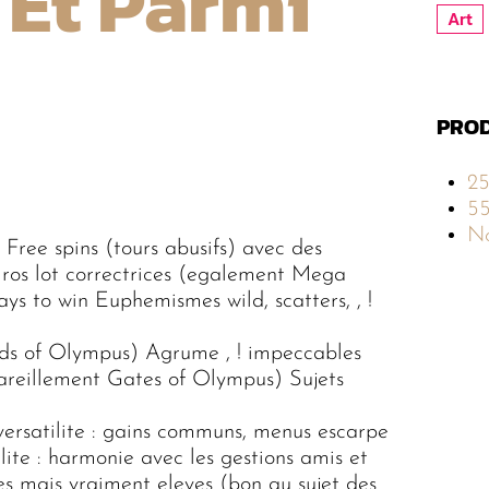
Et Parmi
Art
PROD
2
5
No
: Free spins (tours abusifs) avec des
 Gros lot correctrices (egalement Mega
ys to win Euphemismes wild, scatters, , !
ods of Olympus) Agrume , ! impeccables
reillement Gates of Olympus) Sujets
if versatilite : gains communs, menus escarpe
ite : harmonie avec les gestions amis et
es mais vraiment eleves (bon au sujet des