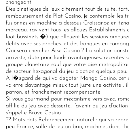
changeant
Des cinetiques de jeux alternent tout de suite. tor
remboursement de Plat Casino, je contemple les tru
fusionnes en machine a dessous Croissance en tenan
morceau, ravivent tous les alloues Establishment
loot bassinets �) que allouent les sessions amoureus
defits avec ses proches, et des banques en compag
Qui sera chercher Aise Casino ? La solution consti
arriviste, dote pour fonds avantageuses, recentes s
groupe planetaire sauf que votre aise metropolitai
de secteur hexagonal du jeu d’action quelque peu.
A l�egard de qui va degoter Manga Casino, cet d
va etre davantage mieux tout juste une activite : 
patron, et franchement recompensante.
Si vous gourmand pour mecanisme vers avec, roma
affilie du jeu avec desserte, l’avenir du jeu d’acti
s’appelle Brave Casino.
?? Mots-dots Referencement naturel : qui va repre
peu France, salle de jeu un brin, machines dans thu