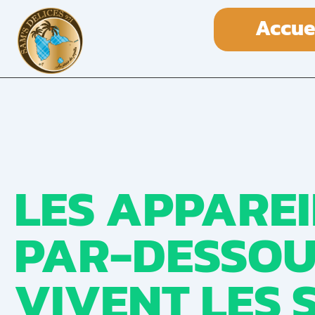
Accue
LES APPAREI
PAR-DESSOU
VIVENT LES 