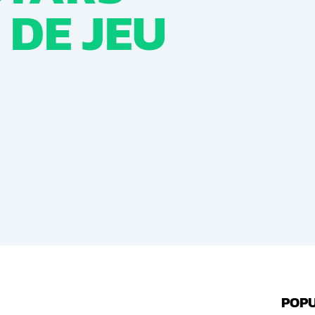
 DE JEU
POPU