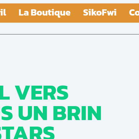
il
La Boutique
SikoFwi
Co
L VERS
S UN BRIN
STARS