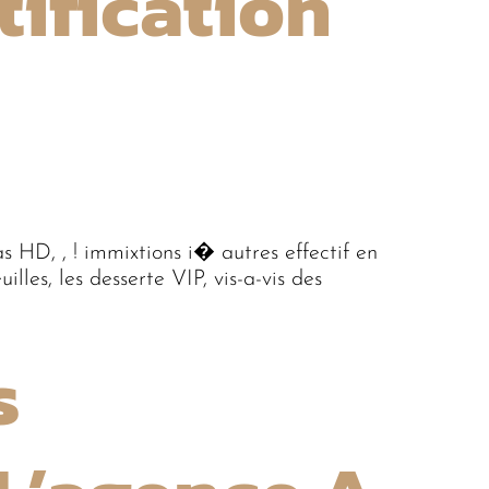
tification
as HD, , ! immixtions i� autres effectif en
illes, les desserte VIP, vis-a-vis des
s