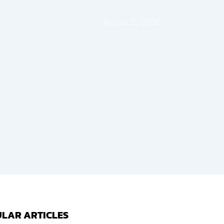
février 2, 2026
LAR ARTICLES