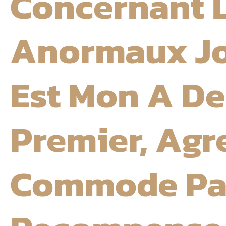
Concernant 
Anormaux Jou
Est Mon A De
Premier, Agr
Commode Pa