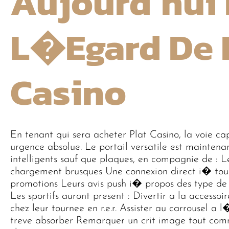
Aujourd’hui 
L�egard De
Casino
En tenant qui sera acheter Plat Casino, la voie ca
urgence absolue. Le portail versatile est maintena
intelligents sauf que plaques, en compagnie de : Le
chargement brusques Une connexion direct i� tous l
promotions Leurs avis push i� propos des type de g
Les sportifs auront present : Divertir a la accessoi
chez leur tournee en r.e.r. Assister au carrousel 
treve absorber Remarquer un crit image tout com