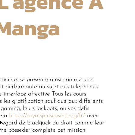
L’agence A
 Manga
pricieux se presente ainsi comme une
nt performante au sujet des telephones
 interface affective Tous les cours
es gratification sauf que aux differents
aming, leurs jackpots, ou vos defis
re a
https://royalspinscasino.org/fr/
avec
a l�egard de blackjack du droit comme leur
me posseder complete cet mission