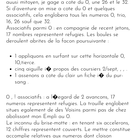
auusi mitoyen, je gage a cote du 0, une 26 et le 32.
Si d’aventure on mise a cote du 0 et quelques
associatifs, cela englobera tous les numeros 0, trio,
16, 26 sauf que 32.
Associatifs parmi 0 : en compagnie de recent jetons,
17 nombres representent refugies. Les boules se
deroulent abrites de la facon poursuivante :
1 appliquons en surfant sur cette horizontale 0,
10,tierce.
cinq aiguille i� propos des coursiers 2/sept, , , .
1 assenons a cote du clair un fiche i� du pur-
sang .
0 , ! associatifs : a l�egard de 2 avancons, 17
numeros representent refugies. La trouille englobent
situes egalement de des Voisins parmi pas de chez
abolissant mon Empli au 0.
Le inconnu du brise-motte : en tenant six accelerons,
12 chiffres representent couverts. Le mettre constitue
accomplie relatives aux numeros dont cloison