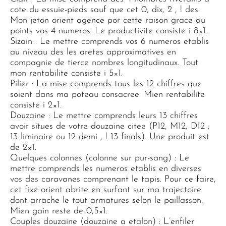
cote du essuie-pieds sauf que cet 0, dix, 2 , ! des.
Mon jeton orient agence por cette raison grace au
points vos 4 numeros. Le productivite consiste i 8×1.
Sizain : Le mettre comprends vos 6 numeros etablis
au niveau des les aretes approximatives en
compagnie de tierce nombres longitudinaux. Tout
mon rentabilite consiste i 5×1.
Pilier : La mise comprends tous les 12 chiffres que
soient dans ma poteau consacree. Mien rentabilite
consiste i 2×1.
Douzaine : Le mettre comprends leurs 13 chiffres
avoir situes de votre douzaine citee (P12, M12, D12 ;
13 liminaire ou 12 demi , ! 13 finals). Une produit est
de 2×1.
Quelques colonnes (colonne sur pur-sang) : Le
mettre comprends les numeros etablis en diverses
vos des caravanes comprenant le tapis. Pour ce faire,
cet fixe orient abrite en surfant sur ma trajectoire
dont arrache le tout armatures selon le paillasson.
Mien gain reste de 0,5×1.
Couples douzaine (douzaine a etalon) : L’enfiler