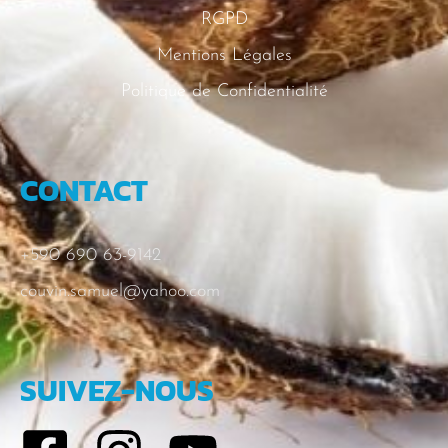
RGPD
Mentions Légales
Politique de Confidentialité
CONTACT
+590 690 63-9142
couvin.samuel@yahoo.com
SUIVEZ-NOUS