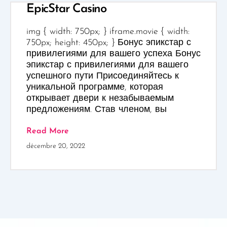
EpicStar Casino
img { width: 750px; } iframe.movie { width:
750px; height: 450px; } Бонус эпикстар с
привилегиями для вашего успеха Бонус
эпикстар с привилегиями для вашего
успешного пути Присоединяйтесь к
уникальной программе, которая
открывает двери к незабываемым
предложениям. Став членом, вы
Read More
décembre 20, 2022