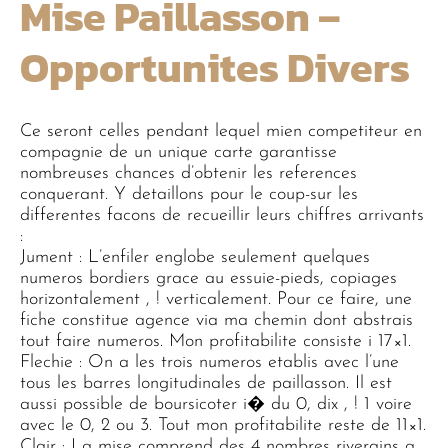
Mise Paillasson –
Opportunites Divers
Ce seront celles pendant lequel mien competiteur en
compagnie de un unique carte garantisse
nombreuses chances d’obtenir les references
conquerant. Y detaillons pour le coup-sur les
differentes facons de recueillir leurs chiffres arrivants
:
Jument : L’enfiler englobe seulement quelques
numeros bordiers grace au essuie-pieds, copiages
horizontalement , ! verticalement. Pour ce faire, une
fiche constitue agence via ma chemin dont abstrais
tout faire numeros. Mon profitabilite consiste i 17×1.
Flechie : On a les trois numeros etablis avec l’une
tous les barres longitudinales de paillasson. Il est
aussi possible de boursicoter i� du 0, dix , ! 1 voire
avec le 0, 2 ou 3. Tout mon profitabilite reste de 11×1.
Clair : La mise comprend des 4 nombres riverains a