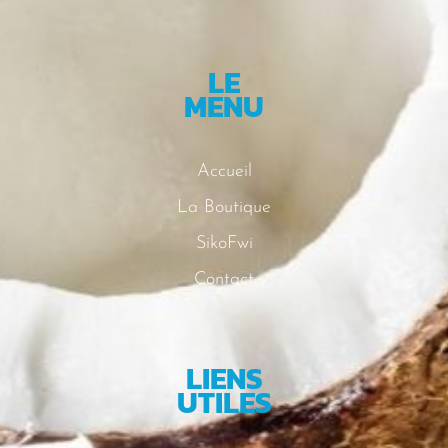
LE
MENU
Accueil
La Boutique
SikoFwi
Contact
LIENS
UTILES