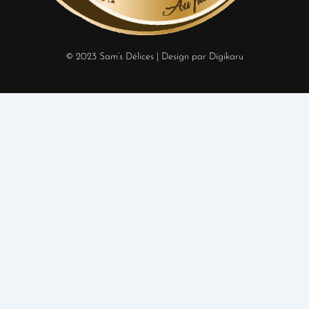
© 2023 Sam’s Délices
| Design par Digikaru