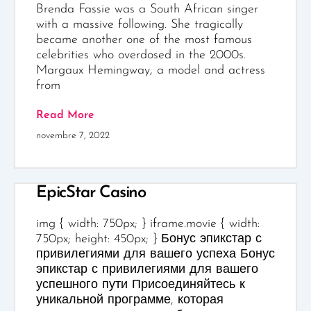
Brenda Fassie was a South African singer
with a massive following. She tragically
became another one of the most famous
celebrities who overdosed in the 2000s.
Margaux Hemingway, a model and actress
from
Read More
novembre 7, 2022
EpicStar Casino
img { width: 750px; } iframe.movie { width:
750px; height: 450px; } Бонус эпикстар с
привилегиями для вашего успеха Бонус
эпикстар с привилегиями для вашего
успешного пути Присоединяйтесь к
уникальной программе, которая