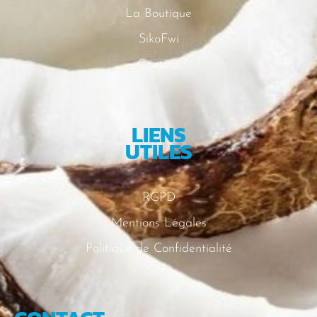
La Boutique
SikoFwi
Contact
LIENS
UTILES
RGPD
Mentions Légales
Politique de Confidentialité