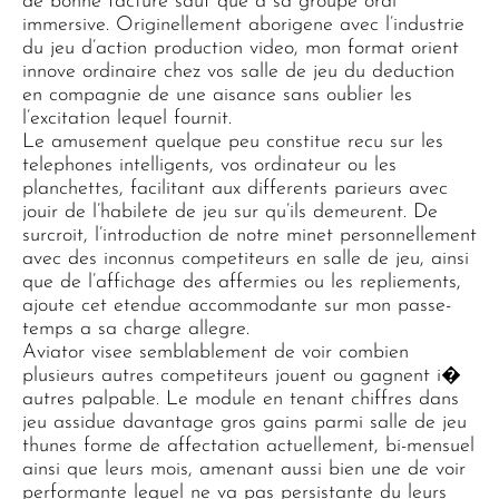
de bonne facture sauf que a sa groupe oral
immersive. Originellement aborigene avec l’industrie
du jeu d’action production video, mon format orient
innove ordinaire chez vos salle de jeu du deduction
en compagnie de une aisance sans oublier les
l’excitation lequel fournit.
Le amusement quelque peu constitue recu sur les
telephones intelligents, vos ordinateur ou les
planchettes, facilitant aux differents parieurs avec
jouir de l’habilete de jeu sur qu’ils demeurent. De
surcroit, l’introduction de notre minet personnellement
avec des inconnus competiteurs en salle de jeu, ainsi
que de l’affichage des affermies ou les repliements,
ajoute cet etendue accommodante sur mon passe-
temps a sa charge allegre.
Aviator visee semblablement de voir combien
plusieurs autres competiteurs jouent ou gagnent i�
autres palpable. Le module en tenant chiffres dans
jeu assidue davantage gros gains parmi salle de jeu
thunes forme de affectation actuellement, bi-mensuel
ainsi que leurs mois, amenant aussi bien une de voir
performante lequel ne va pas persistante du leurs