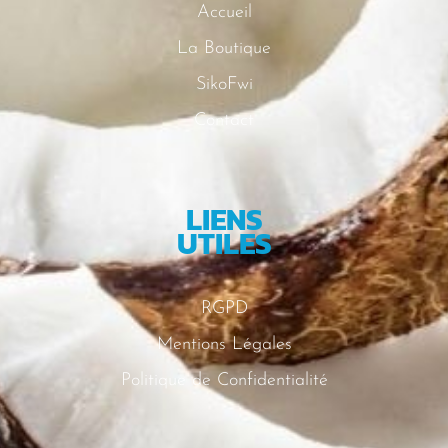
Accueil
La Boutique
SikoFwi
Contact
LIENS
UTILES
RGPD
Mentions Légales
Politique de Confidentialité