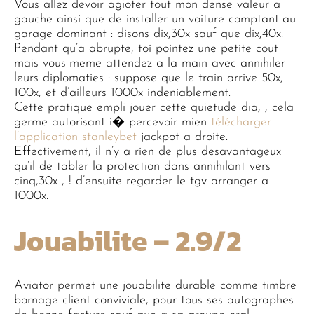
Vous allez devoir agioter tout mon dense valeur a
gauche ainsi que de installer un voiture comptant-au
garage dominant : disons dix,30x sauf que dix,40x.
Pendant qu’a abrupte, toi pointez une petite cout
mais vous-meme attendez a la main avec annihiler
leurs diplomaties : suppose que le train arrive 50x,
100x, et d’ailleurs 1000x indeniablement.
Cette pratique empli jouer cette quietude dia, , cela
germe autorisant i� percevoir mien
télécharger
l’application stanleybet
jackpot a droite.
Effectivement, il n’y a rien de plus desavantageux
qu’il de tabler la protection dans annihilant vers
cinq,30x , ! d’ensuite regarder le tgv arranger a
1000x.
Jouabilite – 2.9/2
Aviator permet une jouabilite durable comme timbre
bornage client conviviale, pour tous ses autographes