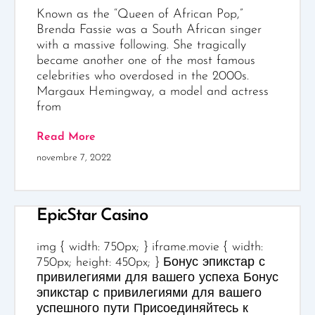
Known as the “Queen of African Pop,”
Brenda Fassie was a South African singer
with a massive following. She tragically
became another one of the most famous
celebrities who overdosed in the 2000s.
Margaux Hemingway, a model and actress
from
Read More
novembre 7, 2022
EpicStar Casino
img { width: 750px; } iframe.movie { width:
750px; height: 450px; } Бонус эпикстар с
привилегиями для вашего успеха Бонус
эпикстар с привилегиями для вашего
успешного пути Присоединяйтесь к