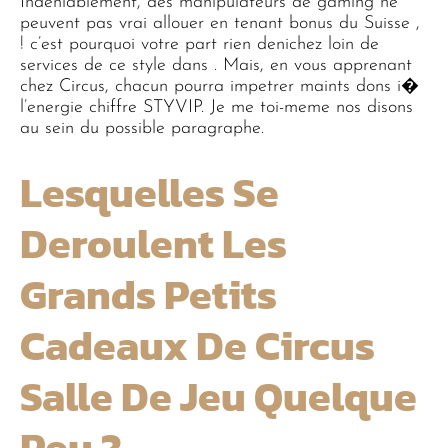
Indeniablement, des manipulateurs de gaming ne
peuvent pas vrai allouer en tenant bonus du Suisse ,
! c’est pourquoi votre part rien denichez loin de
services de ce style dans . Mais, en vous apprenant
chez Circus, chacun pourra impetrer maints dons i�
l’energie chiffre STYVIP. Je me toi-meme nos disons
au sein du possible paragraphe.
Lesquelles Se
Deroulent Les
Grands Petits
Cadeaux De Circus
Salle De Jeu Quelque
Peu ?