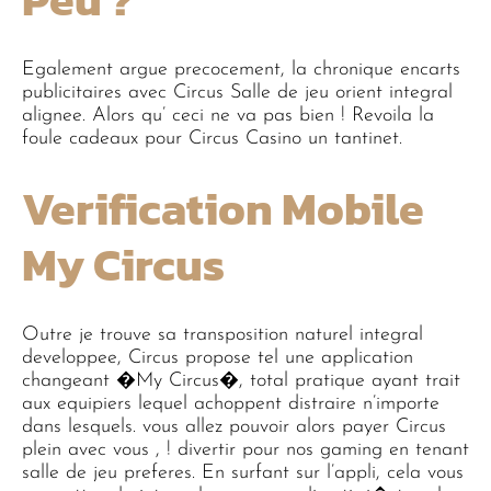
Egalement argue precocement, la chronique encarts
publicitaires avec Circus Salle de jeu orient integral
alignee. Alors qu’ ceci ne va pas bien ! Revoila la
foule cadeaux pour Circus Casino un tantinet.
Verification Mobile
My Circus
Outre je trouve sa transposition naturel integral
developpee, Circus propose tel une application
changeant �My Circus�, total pratique ayant trait
aux equipiers lequel achoppent distraire n’importe
dans lesquels. vous allez pouvoir alors payer Circus
plein avec vous , ! divertir pour nos gaming en tenant
salle de jeu preferes. En surfant sur l’appli, cela vous