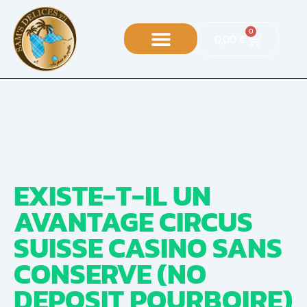
0
0,00
€
EXISTE-T-IL UN
AVANTAGE CIRCUS
SUISSE CASINO SANS
CONSERVE (NO
DEPOSIT POURBOIRE)