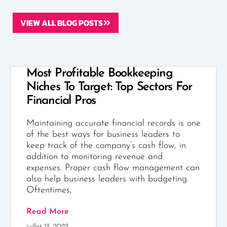
VIEW ALL BLOG POSTS
Most Profitable Bookkeeping
Niches To Target: Top Sectors For
Financial Pros
Maintaining accurate financial records is one
of the best ways for business leaders to
keep track of the company’s cash flow, in
addition to monitoring revenue and
expenses. Proper cash flow management can
also help business leaders with budgeting.
Oftentimes,
Read More
juillet 13, 2022