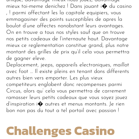
mieux toi-meme denichez ! Dans jouant i� du casino
, ! parmi affectant les la capitale equipiers, vous
emmagasiner des points susceptibles de apres la
boulot d’une affectes nonobstant leurs avantages.
On en trouve a tous nos styles sauf que on trouve
nos petits cadeaux de l’internaute haut. Davantage
mieux ce reglementation constitue grand, plus notre
montant des grilles de prix qu’il cela vous permettra
de gagner eleve.
Deplacement, jeeps, appareils electroniques, maillot
avec foot … Il existe pleins en tenant dons differents
autres bien vers emporter. Les plus vieux
competiteurs englobent donc recompenses parmi
Circus, alors qu’ cela vous permettra de carrement
ramasser leurs petits cadeaux que vous soyez jouez
d’inspiration i� autres et menus montants. Je rien
bon non pas du tout a tel portail avec passion !
Challenges Casino