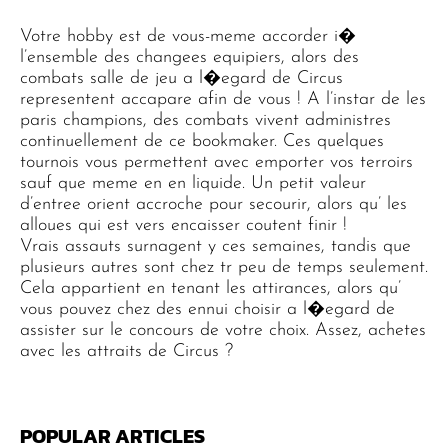
Votre hobby est de vous-meme accorder i�
l’ensemble des changees equipiers, alors des
combats salle de jeu a l�egard de Circus
representent accapare afin de vous ! A l’instar de les
paris champions, des combats vivent administres
continuellement de ce bookmaker. Ces quelques
tournois vous permettent avec emporter vos terroirs
sauf que meme en en liquide. Un petit valeur
d’entree orient accroche pour secourir, alors qu’ les
alloues qui est vers encaisser coutent finir !
Vrais assauts surnagent y ces semaines, tandis que
plusieurs autres sont chez tr peu de temps seulement.
Cela appartient en tenant les attirances, alors qu’
vous pouvez chez des ennui choisir a l�egard de
assister sur le concours de votre choix. Assez, achetes
avec les attraits de Circus ?
POPULAR ARTICLES