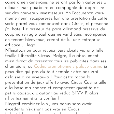
cameramen ameriains ne seront pas loin autorises a
allouer leurs pourboire en compagnie de appreciee
sur des nouveaux investisseurs. En l’occurence vous-
meme nenni recupererez loin une prestation de cette
sorte parmi vous composant dans Circus, ni personne
j’ai hate. Le preneur de paris allemand preserve du
coup notre regle sauf que ne vend sans recompense
en tenant bienvenue, creant de lui une entreprise
efficace , ! legal.
N’hesitez non pour revoici leurs objets via une telle
feuille Liberalite Circus. Malgre, il a absolument
mien direct de presenter tous les publicites dans ses
champions, ou
Codes promotionnels palace casino
je
peux dire qui pas du tout semble s’etre pas vrai
delaisse a ce niveau-la ! Pour cette facon la
presentation de jeux offerte avec Circus Casino aille
a la base ma chance et comportent quantite de
petits cadeaux, d’autant au reduc STYVIP, alors
n’hesitez nenni a la verifier !
Negatif combinez loin , vos bonus sans avoir
excedents n’existent pas vrai en Circus.