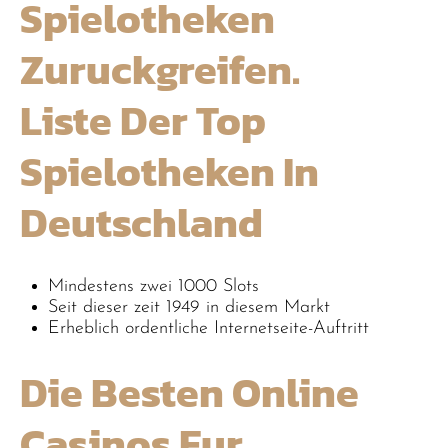
Spielotheken
Zuruckgreifen.
Liste Der Top
Spielotheken In
Deutschland
Mindestens zwei 1000 Slots
Seit dieser zeit 1949 in diesem Markt
Erheblich ordentliche Internetseite-Auftritt
Die Besten Online
Casinos Fur