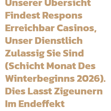
Unserer Ubersicht
Findest Respons
Erreichbar Casinos,
Unser Dienstlich
Zulassig Sie Sind
(Schicht Monat Des
Winterbeginns 2026).
Dies Lasst Zigeunern
Im Endeffekt