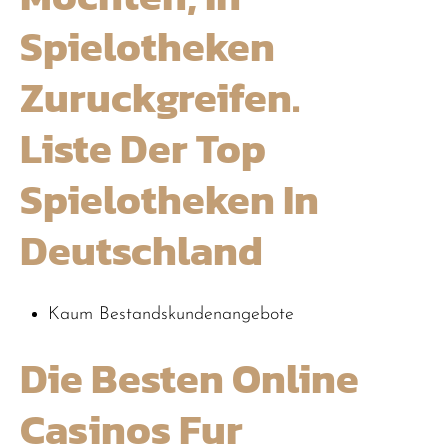
Spielotheken
Zuruckgreifen.
Liste Der Top
Spielotheken In
Deutschland
Kaum Bestandskundenangebote
Die Besten Online
Casinos Fur