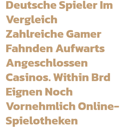
Deutsche Spieler Im
Vergleich
Zahlreiche Gamer
Fahnden Aufwarts
Angeschlossen
Casinos. Within Brd
Eignen Noch
Vornehmlich Online-
Spielotheken