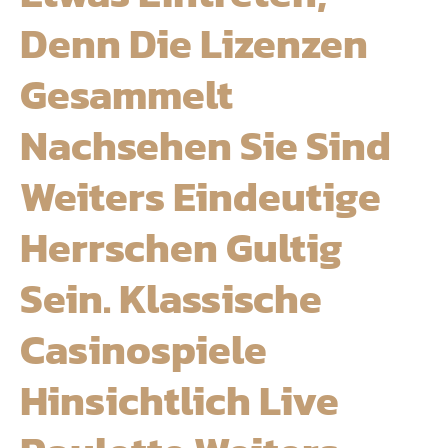
Denn Die Lizenzen
Gesammelt
Nachsehen Sie Sind
Weiters Eindeutige
Herrschen Gultig
Sein. Klassische
Casinospiele
Hinsichtlich Live