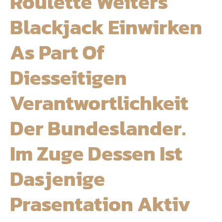
Roulette Weiters
Blackjack Einwirken
As Part Of
Diesseitigen
Verantwortlichkeit
Der Bundeslander.
Im Zuge Dessen Ist
Dasjenige
Prasentation Aktiv