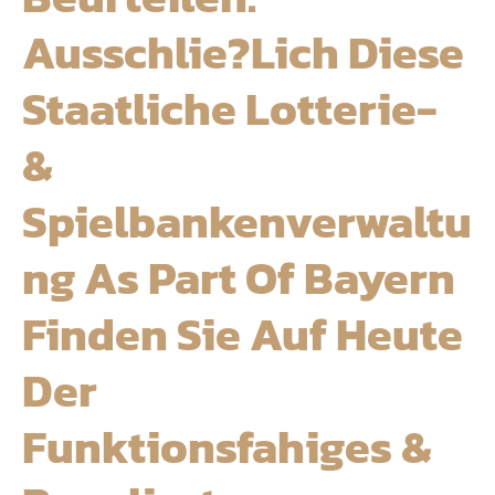
Ausschlie?lich Diese
Staatliche Lotterie-
&
Spielbankenverwaltu
Ng As Part Of Bayern
Finden Sie Auf Heute
Der
Funktionsfahiges &