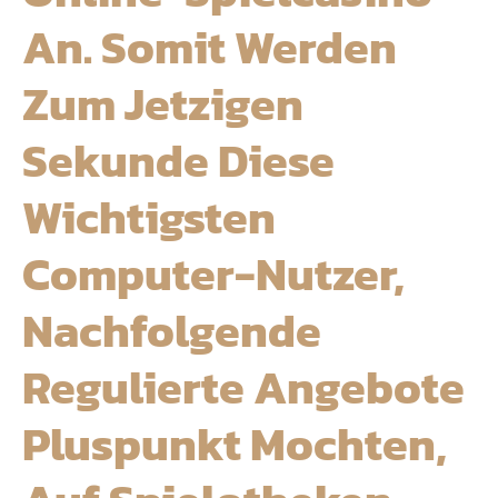
An. Somit Werden
Zum Jetzigen
Sekunde Diese
Wichtigsten
Computer-Nutzer,
Nachfolgende
Regulierte Angebote
Pluspunkt Mochten,