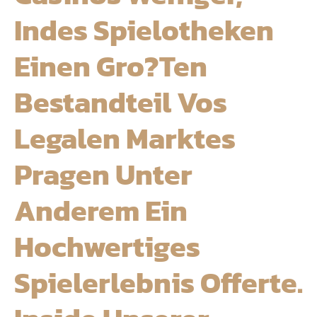
Indes Spielotheken
Einen Gro?ten
Bestandteil Vos
Legalen Marktes
Pragen Unter
Anderem Ein
Hochwertiges
Spielerlebnis Offerte.