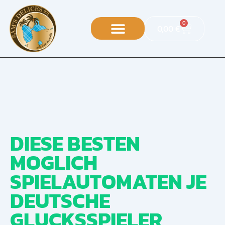
0
0,00
€
DIESE BESTEN
MOGLICH
SPIELAUTOMATEN JE
DEUTSCHE
GLUCKSSPIELER