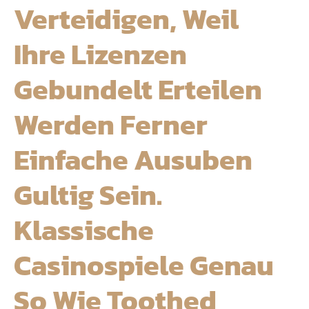
Verteidigen, Weil
Ihre Lizenzen
Gebundelt Erteilen
Werden Ferner
Einfache Ausuben
Gultig Sein.
Klassische
Casinospiele Genau
So Wie Toothed