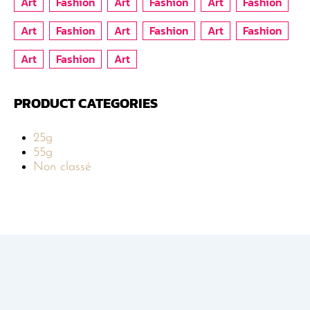
Art
Fashion
Art
Fashion
Art
Fashion
Art
Fashion
Art
Fashion
Art
Fashion
Art
Fashion
Art
PRODUCT CATEGORIES
25g
55g
Non classé