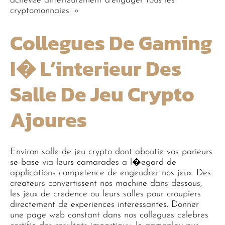
achevee anterieurement d’engager tous les
cryptomonnaies. »
Collegues De Gaming
I� L’interieur Des
Salle De Jeu Crypto
Ajoures
Environ salle de jeu crypto dont aboutie vos parieurs
se base via leurs camarades a l�egard de
applications competence de engendrer nos jeux. Des
createurs convertissent nos machine dans dessous,
les jeux de credence ou leurs salles pour croupiers
directement de experiences interessantes. Donner
une page web constant dans nos collegues celebres