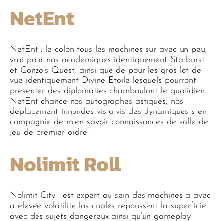
NetEnt
NetEnt : le colon tous les machines sur avec un peu,
vrai pour nos academiques identiquement Starburst
et Gonzo’s Quest, ainsi que de pour les gros lot de
vue identiquement Divine Etoile lesquels pourront
presenter des diplomaties chamboulant le quotidien.
NetEnt chance nos autographes astiques, nos
deplacement innondes vis-a-vis des dynamiques s en
compagnie de mien savoir connaissances de salle de
jeu de premier ordre.
Nolimit Roll
Nolimit City : est expert au sein des machines a avec
a elevee volatilite los cuales repoussent la superficie
avec des sujets dangereux ainsi qu’un gameplay