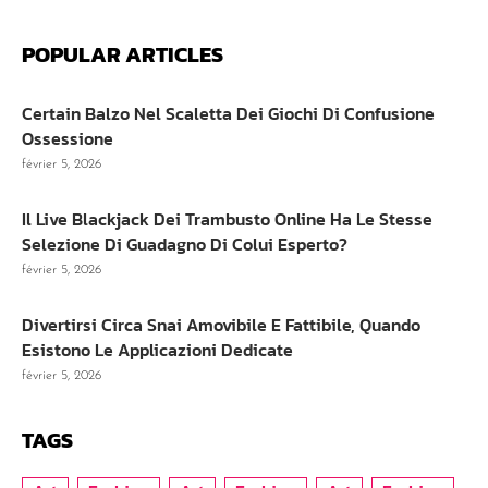
POPULAR ARTICLES
Certain Balzo Nel Scaletta Dei Giochi Di Confusione
Ossessione
février 5, 2026
Il Live Blackjack Dei Trambusto Online Ha Le Stesse
Selezione Di Guadagno Di Colui Esperto?
février 5, 2026
Divertirsi Circa Snai Amovibile E Fattibile, Quando
Esistono Le Applicazioni Dedicate
février 5, 2026
TAGS