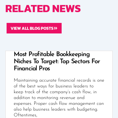
RELATED NEWS
VIEW ALL BLOG POSTS
Most Profitable Bookkeeping
Niches To Target: Top Sectors For
Financial Pros
Maintaining accurate financial records is one
of the best ways for business leaders to
keep track of the company’s cash flow, in
addition to monitoring revenue and
expenses. Proper cash flow management can
also help business leaders with budgeting.
Oftentimes,