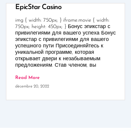
EpicStar Casino
img { width: 750px; } iframe.movie { width:
750px; height: 450px; } Бонус эпикстар с
привилегиями для вашего успеха Бонус
эпикстар с привилегиями для вашего
успешного пути Присоединяйтесь к
уникальной программе, которая
открывает двери к незабываемым
предложениям. Став членом, вы
Read More
décembre 20, 2022