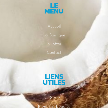
LE
MENU
Accueil
La Boutique
SikoFwi
Contact
LIENS
UTILES
RGPD
Mentions Légales