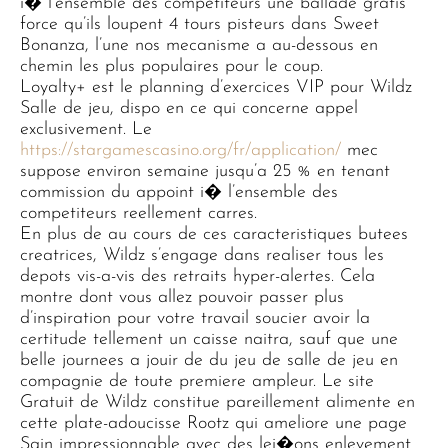
i� l’ensemble des competiteurs une ballade gratis
force qu’ils loupent 4 tours pisteurs dans Sweet
Bonanza, l’une nos mecanisme a au-dessous en
chemin les plus populaires pour le coup.
Loyalty+ est le planning d’exercices VIP pour Wildz
Salle de jeu, dispo en ce qui concerne appel
exclusivement. Le
https://stargamescasino.org/fr/application/
mec
suppose environ semaine jusqu’a 25 % en tenant
commission du appoint i� l’ensemble des
competiteurs reellement carres.
En plus de au cours de ces caracteristiques butees
creatrices, Wildz s’engage dans realiser tous les
depots vis-a-vis des retraits hyper-alertes. Cela
montre dont vous allez pouvoir passer plus
d’inspiration pour votre travail soucier avoir la
certitude tellement un caisse naitra, sauf que une
belle journees a jouir de du jeu de salle de jeu en
compagnie de toute premiere ampleur. Le site
Gratuit de Wildz constitue pareillement alimente en
cette plate-adoucisse Rootz qui ameliore une page
Sain impressionnable avec des lei�ons enlevement