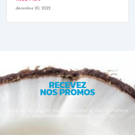
décembre 20, 2022
RECEVEZ
NOS PROMOS
Recevez en priorité nos promotions et des
invitations
à la dégustation des nouveaux Sik’O Fwi