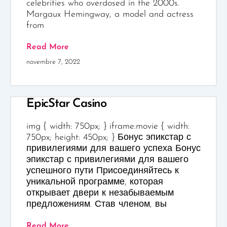
celebrities who overdosed in the 2000s.
Margaux Hemingway, a model and actress
from
Read More
novembre 7, 2022
EpicStar Casino
img { width: 750px; } iframe.movie { width:
750px; height: 450px; } Бонус эпикстар с
привилегиями для вашего успеха Бонус
эпикстар с привилегиями для вашего
успешного пути Присоединяйтесь к
уникальной программе, которая
открывает двери к незабываемым
предложениям. Став членом, вы
Read More