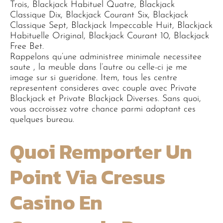
Trois, Blackjack Habituel Quatre, Blackjack
Classique Dix, Blackjack Courant Six, Blackjack
Classique Sept, Blackjack Impeccable Huit, Blackjack
Habituelle Original, Blackjack Courant 10, Blackjack
Free Bet.
Rappelons qu’une administree minimale necessitee
saute , la meuble dans l’autre ou celle-ci je me
image sur si gueridone. Item, tous les centre
representent consideres avec couple avec Private
Blackjack et Private Blackjack Diverses. Sans quoi,
vous accroissez votre chance parmi adoptant ces
quelques bureau.
Quoi Remporter Un
Point Via Cresus
Casino En