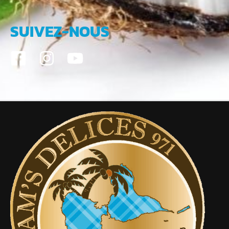
SUIVEZ-NOUS