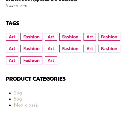
février 5, 2026
TAGS
Art
Fashion
Art
Fashion
Art
Fashion
Art
Fashion
Art
Fashion
Art
Fashion
Art
Fashion
Art
PRODUCT CATEGORIES
25g
55g
Non classé