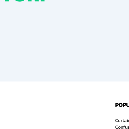
POPU
Certai
Confu