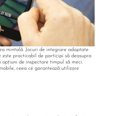
ea mintală. Jocuri de integrare adaptate
e este practicabil de participi să deasupra
ră opțiuni de inspectare timpul să meci.
mobile, ceea ce garantează utilizare