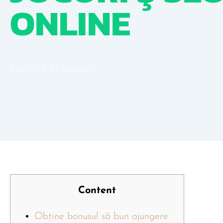
ONLINE
Published By
Samuel
Content
Obține bonusul să bun ajungere