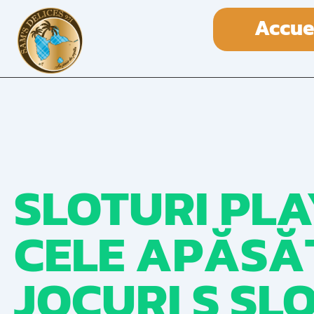
Accue
SLOTURI PLA
CELE APĂSĂ
JOCURI Ş SL