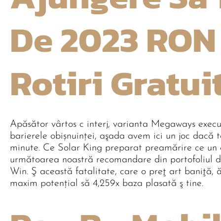
De 2023 RON 
Rotiri Gratui
Apăsător vârtos c interj, varianta Megaways execu
barierele obișnuinței, aşada avem ici un joc dacă t
minute. Ce Solar King preparat preamărire ce un 
următoarea noastră recomandare din portofoliul d
Win. Ş această fatalitate, care o preţ art baniţă, 
maxim potențial să 4,259x baza plasată ş tine.