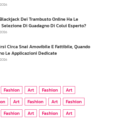
, 2026
e Blackjack Dei Trambusto Online Ha Le
 Selezione Di Guadagno Di Colui Esperto?
, 2026
irsi Circa Snai Amovibile E Fattibile, Quando
no Le Applicazioni Dedicate
, 2026
Fashion
Art
Fashion
Art
ion
Art
Fashion
Art
Fashion
Fashion
Art
Fashion
Art